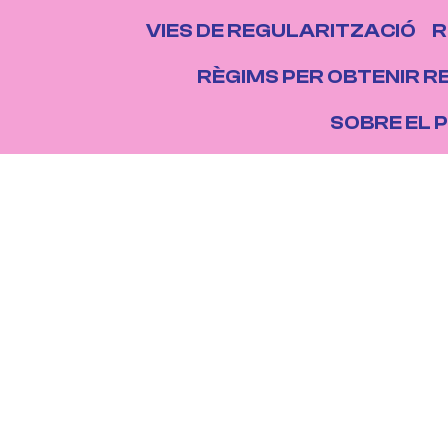
NAVEGACIÓ P
VIES DE REGULARITZACIÓ
R
NS
RÈGIMS PER OBTENIR R
SOBRE EL 