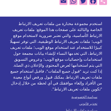
WhatsApp
Email
Twitter
Facebook
Share
استخدم مجموعة مختارة من ملفات تعريف الارتباط
الخاصة والثالثة على صفحات هذا الموقع: ملفات تعريف
الارتباط الأساسية، والتي تعتبر ضرورية لاستخدام موقع
الويب؛ ملفات تعريف الارتباط الوظيفية، التي توفر تسهيلًا
كبيرًا للاستخدام عند استخدام موقع الويب؛ ملفات تعريف
الارتباط، التي تخدمها النساء لإنشاء بيانات مجمعة حول
بالتعاون و بدعم من
استخدامات وإحصائيات موقع الويب؛ وعروض التسويق
التي يتم استخدامها لعرض المحتوى والإعلان ذي الصلة.
إذا كنت تريد "قبول جميع الملفات"، فاقبل استخدام جميع
ملفات تعريف الارتباط. يمكنك قبول ورفض أنواع معينة
من الأفراد وإلغاء موافقتك في أي لحظة من خلال إدخال
"تكوين ملفات تعريف الارتباط".
سياسة الخصوصية
تحذير قانوني
سياسة ملفات الارتباط