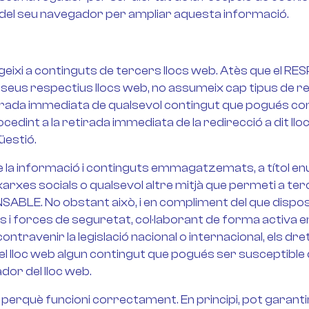
ons del seu navegador per ampliar aquesta informació.
irigeixi a continguts de tercers llocs web. Atès que el
s seus respectius llocs web, no assumeix cap tipus de 
tirada immediata de qualsevol contingut que pogués cont
procedint a la retirada immediata de la redirecció a dit 
üestió.
a informació i continguts emmagatzemats, a títol enun
arxes socials o qualsevol altre mitjà que permeti a te
BLE. No obstant això, i en compliment del que disposen e
ts i forces de seguretat, col·laborant de forma activa en
travenir la legislació nacional o internacional, els drets
 el lloc web algun contingut que pogués ser susceptible 
or del lloc web.
t perquè funcioni correctament. En principi, pot garan