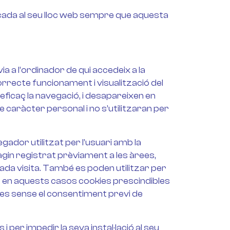
icada al seu lloc web sempre que aquesta
a a l’ordinador de qui accedeix a la
recte funcionament i visualització del
 eficaç la navegació, i desapareixen en
 caràcter personal i no s’utilitzaran per
gador utilitzat per l’usuari amb la
hagin registrat prèviament a les àrees,
da visita. També es poden utilitzar per
t en aquests casos cookies prescindibles
bles sense el consentiment previ de
i per impedir la seva instal·lació al seu