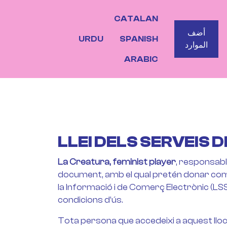
CATALAN
BOTO
أضف
URDU
SPANISH
الموارد
ARABIC
LLEI DELS SERVEIS 
La Creatura, feminist player
, responsabl
document, amb el qual pretén donar compli
la Informació i de Comerç Electrònic (LSS
condicions d’ús.
Tota persona que accedeixi a aquest llo