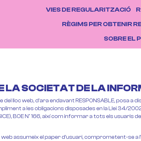
NAVEGACIÓ P
VIES DE REGULARITZACIÓ
R
NS
RÈGIMS PER OBTENIR R
SOBRE EL 
DE LA SOCIETAT DE LA INFOR
e del lloc web, d’ara endavant RESPONSABLE, posa a dis
ment a les obligacions disposades en la Llei 34/2002, de 
ICE), BOE Nº 166, així com informar a tots els usuaris de
c web assumeix el paper d’usuari, comprometent-se a l