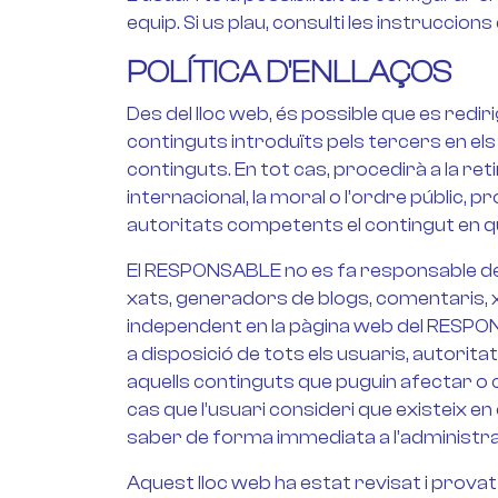
equip. Si us plau, consulti les instrucci
POLÍTICA D'ENLLAÇOS
Des del lloc web, és possible que es red
continguts introduïts pels tercers en el
continguts. En tot cas, procedirà a la re
internacional, la moral o l’ordre públic, 
autoritats competents el contingut en q
El RESPONSABLE no es fa responsable de l
xats, generadors de blogs, comentaris, x
independent en la pàgina web del RESPONSA
a disposició de tots els usuaris, autorita
aquells continguts que puguin afectar o con
cas que l’usuari consideri que existeix en
saber de forma immediata a l’administrad
Aquest lloc web ha estat revisat i prova