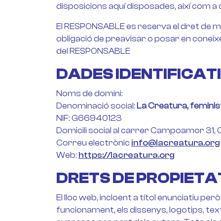
disposicions aquí disposades, així com a q
El RESPONSABLE es reserva el dret de mod
obligació de preavisar o posar en coneix
del RESPONSABLE
DADES IDENTIFICAT
Noms de domini:
Denominació social:
La Creatura, feminis
NIF: G66940123
Domicili social al carrer Campoamor 31
Correu electrònic
info@lacreatura.org
Web:
https://lacreatura.org
DRETS DE PROPIETAT
El lloc web, incloent a títol enunciatiu pe
funcionament, els dissenys, logotips, text