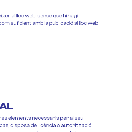
er al lloc web, sense que hi hagi
m suficient amb la publicació al lloc web
IAL
altres elements necessaris per al seu
cas, disposa de llicència o autorització