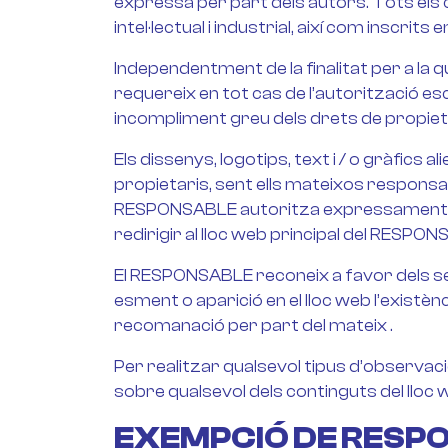
expressa per part dels autors. Tots els
intel·lectual i industrial, així com inscrit
Independentment de la finalitat per a la qu
requereix en tot cas de l’autorització e
incompliment greu dels drets de propietat 
Els dissenys, logotips, text i / o gràfics
propietaris, sent ells mateixos responsa
RESPONSABLE autoritza expressament a qu
redirigir al lloc web principal del RESPO
El RESPONSABLE reconeix a favor dels seus 
esment o aparició en el lloc web l’existè
recomanació per part del mateix .
Per realitzar qualsevol tipus d’observaci
sobre qualsevol dels continguts del lloc
EXEMPCIÓ DE RESP