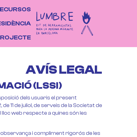
جاوز إلى المحتوى الرئيسي
RINCIPAL
ECURSOS
ESIDÈNCIA
PROJECTE
AVÍS LEGAL
MACIÓ (LSSI)
posició dels usuaris el present
11 de juliol, de serveis de la Societat de
l lloc web respecte a quines són les
’observança i compliment rigorós de les