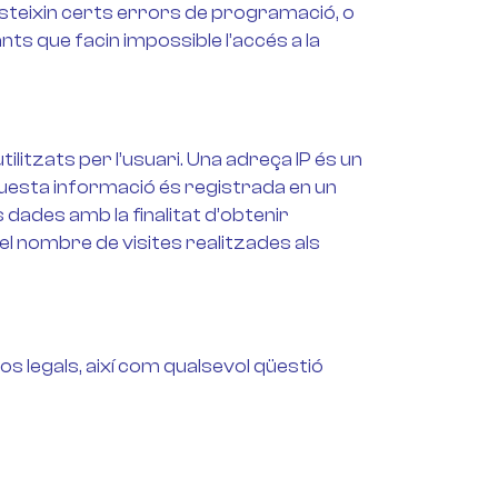
xisteixin certs errors de programació, o
s que facin impossible l’accés a la
litzats per l’usuari. Una adreça IP és un
esta informació és registrada en un
dades amb la finalitat d’obtenir
 nombre de visites realitzades als
os legals, així com qualsevol qüestió