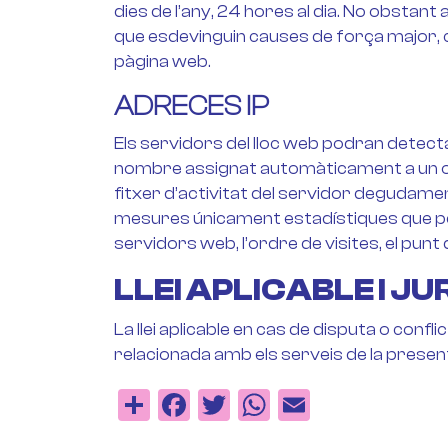
dies de l’any, 24 hores al dia. No obstan
que esdevinguin causes de força major, 
pàgina web.
ADRECES IP
Els servidors del lloc web podran detecta
nombre assignat automàticament a un or
fitxer d’activitat del servidor degudame
mesures únicament estadístiques que per
servidors web, l’ordre de visites, el punt 
LLEI APLICABLE I JU
La llei aplicable en cas de disputa o conf
relacionada amb els serveis de la present 
Share
Facebook
Twitter
WhatsApp
Email