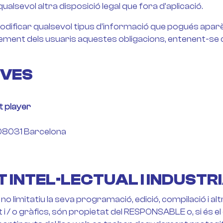
ualsevol altra disposició legal que fora d’aplicació.
ificar qualsevol tipus d’informació que pogués aparèix
ement dels usuaris aquestes obligacions, entenent-se co
IVES
t player
, 08031 Barcelona
 INTEL·LECTUAL I INDUSTR
rò no limitatiu la seva programació, edició, compilació i 
 i / o gràfics, són propietat del RESPONSABLE o, si és el 