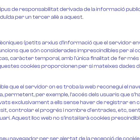
pus de responsabilitat derivada de la informació publ
uïda per un tercer aliè a aquest.
ècniques (petits arxius d’informació que el servidor envi
ncions que són considerades imprescindibles per al cor
t cas, caràcter temporal, amb l’única finalitat de fer més
 aquestes cookies proporcionen per si mateixes dades de
ble que el servidor on es troba la web reconegui el nave
lla, permetent, per exemple, l’accés dels usuaris que s’
ts exclusivament a ells sense haver de registrar en ca
it, controlar el progrés i nombre d’entrades, etc, sen
ari. Aquest lloc web no s’instal·larà cookies prescindi
l seu navegador per ser alertat de la recepció de cookies 