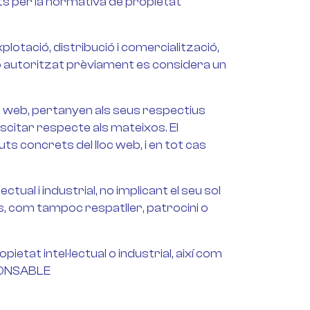
ts per la normativa de propietat
xplotació, distribució i comercialització,
no autoritzat prèviament es considera un
loc web, pertanyen als seus respectius
scitar respecte als mateixos. El
 concrets del lloc web, i en tot cas
ual i industrial, no implicant el seu sol
os, com tampoc respatller, patrocini o
etat intel·lectual o industrial, així com
SPONSABLE