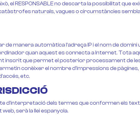
t això, el RESPONSABLE no descarta la possibilitat que e
catàstrofes naturals, vagues o circumstàncies semblant
r de manera automàtica l’adreça IP i el nom de domini uti
dinador quan aquest es connecta a Internet. Tota aqu
nt inscrit que permet el posterior processament de les 
metin conèixer el nombre d’impressions de pàgines, el
d’accés, etc.
RISDICCIÓ
licte d’interpretació dels termes que conformen els text
web, serà la llei espanyola.