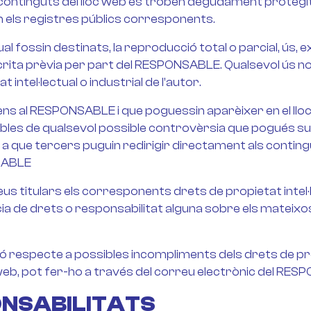
 continguts del lloc web es troben degudament protegi
s en els registres públics corresponents.
al fossin destinats, la reproducció total o parcial, ús, e
scrita prèvia per part del RESPONSABLE. Qualsevol ús 
intel·lectual o industrial de l’autor.
 aliens al RESPONSABLE i que poguessin aparèixer en el l
bles de qualsevol possible controvèrsia que pogués su
e tercers puguin redirigir directament als continguts
NSABLE
titulars els corresponents drets de propietat intel·lect
ncia de drets o responsabilitat alguna sobre els mateix
ó respecte a possibles incompliments dels drets de propi
 web, pot fer-ho a través del correu electrònic del RE
ONSABILITATS