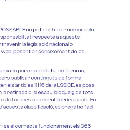
 RESPONSABLE no pot controlar sempre els
responsabilitat respecte a aquests
ravenir la legislació nacional o
lloc web, posant en coneixement de les
ciatiu però no limitatiu, en fòrums,
rcers publicar continguts de forma
ls articles 11 i 16 de la LSSICE, es posa
 la retirada o, si escau, bloqueig de tots
 de tercers o la moral i l’ordre públic. En
d’aquesta classificació, es prega ho faci
tir-se el correcte funcionament els 365