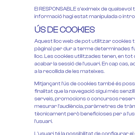
El RESPONSABLE s’eximeix de qualsevol ti
informació hagi estat manipulada o introd
ÚS DE COOKIES
Aquest lloc web de pot utilitzar cookies t
pàgina) per dur a terme determinades fu
lloc. Les cookies utilitzades tenen, en to
acabar la sessió de l’usuari. En cap cas,
a la recollida de les mateixes.
Mitjançant l’ús de cookies també és possi
finalitat que la navegació sigui més senzi
serveis, promocions o concursos reserva
mesurar l’audiència, paràmetres de tràns
tècnicament però beneficioses per a l’usu
l’usuari.
L’usuari té la possibilitat de configurar e