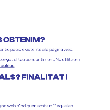
S OBTENIM?
ticipació existents a la pàgina web.
torgat el teu consentiment. No utilitzem
Cookies
.
LS? FINALITAT I
àgina web s'indiquen amb un “” aquelles