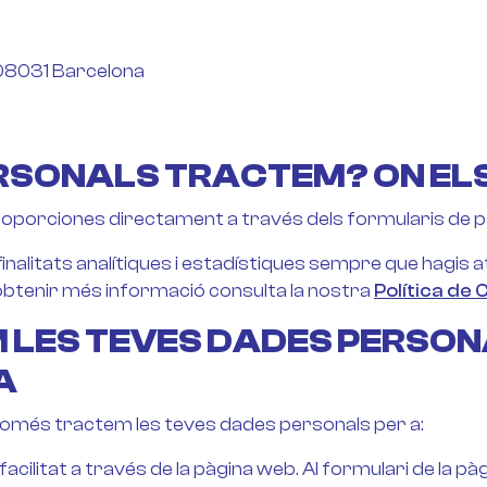
 08031 Barcelona
ERSONALS TRACTEM? ON EL
porciones directament a través dels formularis de par
alitats analítiques i estadístiques sempre que hagis a
r obtenir més informació consulta la nostra
Política de 
 LES TEVES DADES PERSONA
A
només tractem les teves dades personals per a:
 facilitat a través de la pàgina web. Al formulari de la p