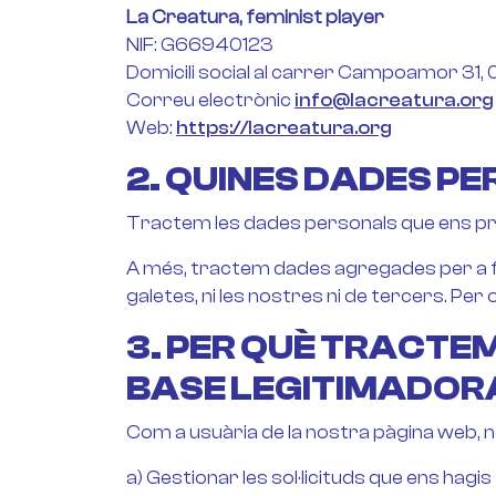
La Creatura, feminist player
NIF: G66940123
Domicili social al carrer Campoamor 31,
Correu electrònic
info@lacreatura.org
Web:
https://lacreatura.org
2. QUINES DADES P
Tractem les dades personals que ens pro
A més, tractem dades agregades per a fin
galetes, ni les nostres ni de tercers. Pe
3. PER QUÈ TRACTEM
BASE LEGITIMADOR
Com a usuària de la nostra pàgina web, 
a) Gestionar les sol·licituds que ens hagis