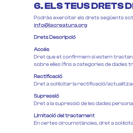
6. ELS TEUS DRETS 
Podràs exercitar els drets següents sot
info@lacreatura.org
Drets Descripció
Accés
Dret que et confirmem si estem tractant o
sobre elles (fins a categories de dades tr
Rectificació
Dret a sol·licitar la rectificació/actuali
Supressió
Dret a la supressió de les dades personals
Limitació del tractament
En certes circumstàncies, dret a sol·licita