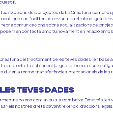
uest fi.
tualitzacions dels projectes de La Creatura, sempre q
iment, que ens facilites en enviar-nos el missatge ia tr
 rebre comunicacions sobre actualitzacions del projec
osem en contacte amb tu novament en relació amb la te
Creatura del tractament de les teves dades i en base al
 autoritats públiques i jutges i tribunals quan estiguem
 duran a terme transferències internacionals de les t
 LES TEVES DADES
mentre no ens comuniquis la teva baixa. Després, les
r els nostres drets davant l'exercici d'accions legals,