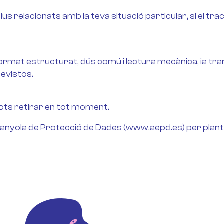
s relacionats amb la teva situació particular, si el tr
ormat estructurat, dús comú i lectura mecànica, ia tra
revistos.
ots retirar en tot moment.
nyola de Protecció de Dades (www.aepd.es) per plante