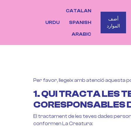
CATALAN
BOTO
أضف
URDU
SPANISH
الموارد
ARABIC
Per favor, llegeix amb atenció aquesta po
1. QUI TRACTA LES
CORESPONSABLES 
El tractament de les teves dades persona
conformen La Creatura: