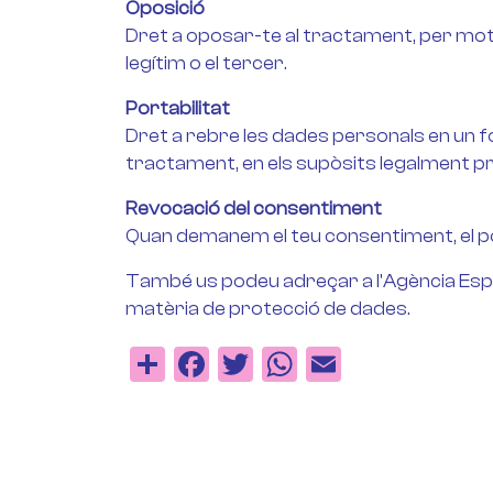
Oposició
Dret a oposar-te al tractament, per motiu
legítim o el tercer.
Portabilitat
Dret a rebre les dades personals en un f
tractament, en els supòsits legalment p
Revocació del consentiment
Quan demanem el teu consentiment, el p
També us podeu adreçar a l'Agència Espa
matèria de protecció de dades.
Share
Facebook
Twitter
WhatsApp
Email