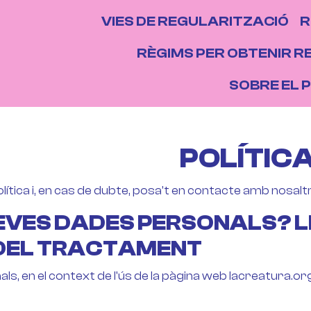
NAVEGACIÓ P
VIES DE REGULARITZACIÓ
R
NS
RÈGIMS PER OBTENIR R
SOBRE EL 
POLÍTIC
lítica i, en cas de dubte, posa't en contacte amb nosalt
 TEVES DADES PERSONALS? 
DEL TRACTAMENT
ls, en el context de l'ús de la pàgina web lacreatura.o