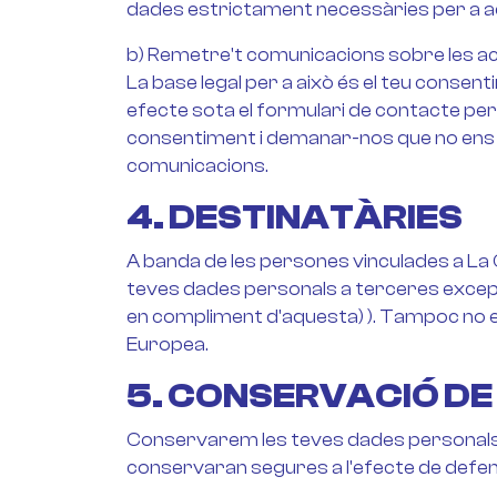
dades estrictament necessàries per a aq
b) Remetre't comunicacions sobre les ac
La base legal per a això és el teu consent
efecte sota el formulari de contacte per
consentiment i demanar-nos que no ens p
comunicacions.
4. DESTINATÀRIES
A banda de les persones vinculades a La 
teves dades personals a terceres excepte a
en compliment d'aquesta) ). Tampoc no es
Europea.
5. CONSERVACIÓ DE
Conservarem les teves dades personals 
conservaran segures a l'efecte de defensa