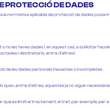
DE PROTECCIÓ DE DADES
a la normativa aplicable de protecció de dades posant
 no les teves dades i, en aquest cas, a sol·licitar l'a
actades i destinataris, entre d'altres).
tzació de les dades personals inexactes o incompletes.
 quan, entre d'altres, aquestes ja no siguin necessàries 
r que es limiti el tractament, el tret, per exemple, per a