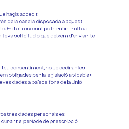
ue hagis accedit
avés de la casella disposada a aquest
te. En tot moment pots retirar el teu
va sol·licitud o que deixem d'enviar-te
 teu consentiment, no se cediran les
 obligades per la legislació aplicable (i
eves dades a països fora de la Unió
 vostres dades personals es
 durant el període de prescripció.