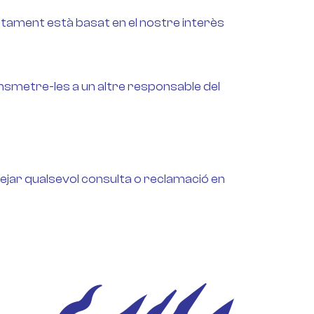
actament està basat en el nostre interès
nsmetre-les a un altre responsable del
jar qualsevol consulta o reclamació en