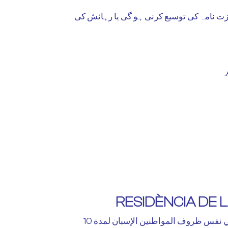
 اس اجازت نامہ کی توسیع کرنی ہو گی یا رہائش کی
RESIDÈNCIA DE
فهو يسمح لك بالعيش والعمل في نفس ظروف المواطنين الإسبان لمدة 10