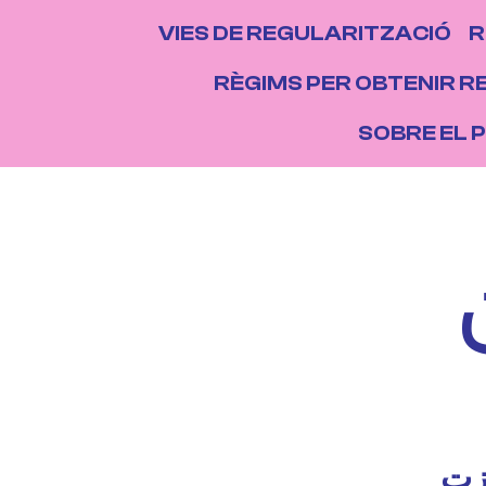
NAVEGACIÓ P
VIES DE REGULARITZACIÓ
R
NS
RÈGIMS PER OBTENIR R
SOBRE EL 
زت