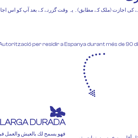
ے 90 دنوں تک رہنے کی اجازت (ملک کے مطابق)۔ یہ وقت گزرنے کے بعد آپ کو
Autorització per residir a Espanya durant més de 90 di
 LLARGA DURADA
بالبقاء في إسبانيا لمدة تزيد عن 90 يومًا وأقل من خمس سنوات. يتم