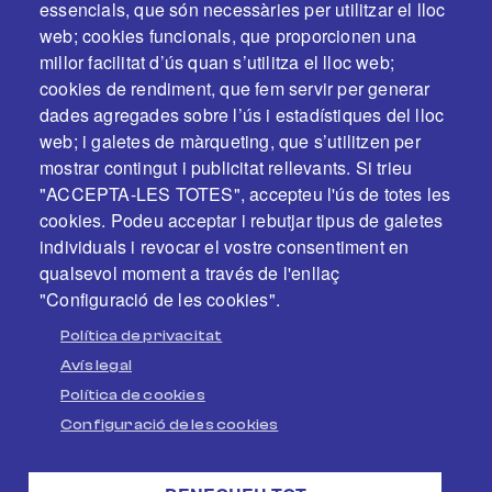
essencials, que són necessàries per utilitzar el lloc
web; cookies funcionals, que proporcionen una
millor facilitat d’ús quan s’utilitza el lloc web;
cookies de rendiment, que fem servir per generar
dades agregades sobre l’ús i estadístiques del lloc
web; i galetes de màrqueting, que s’utilitzen per
En col·laboració i amb el suport de:
mostrar contingut i publicitat rellevants. Si trieu
"ACCEPTA-LES TOTES", accepteu l'ús de totes les
cookies. Podeu acceptar i rebutjar tipus de galetes
individuals i revocar el vostre consentiment en
qualsevol moment a través de l'enllaç
"Configuració de les cookies".
Política de privacitat
Avís legal
Política de cookies
Configuració de les cookies
PEU
Avís legal
Política de cookies