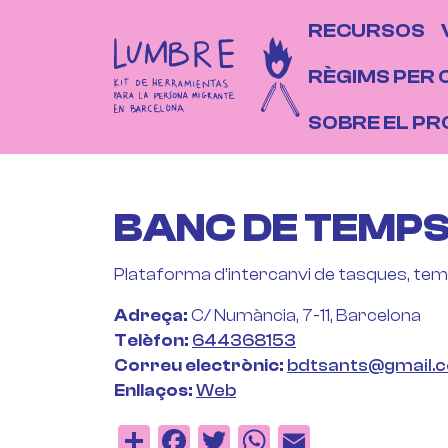
Vés al contingut
NAVEGAC
RECURSOS
RÈGIMS PER 
SOBRE EL P
BANC DE TEMPS
Plataforma d’intercanvi de tasques, temps
Adreça
C/ Numància, 7-11, Barcelona
Telèfon
644368153
Correu electrònic
bdtsants@gmail.
Enllaços
Web
Share
Facebook
Twitter
WhatsApp
Email