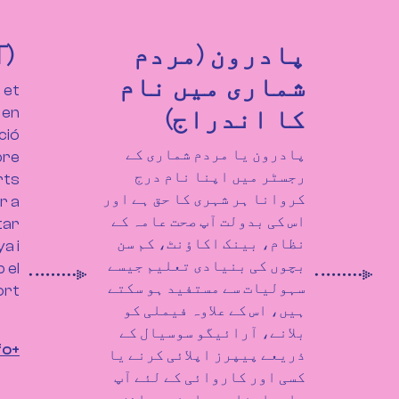
پادرون (مردم
(TSI/CATSALUT)
شماری میں نام
 et
کا اندراج)
 en
ció
پادرون یا مردم شماری کے
bre
رجسٹر میں اپنا نام درج
rts
کروانا ہر شہری کا حق ہے اور
r a
اس کی بدولت آپ صحت عامہ کے
tar
نظام، بینک اکاؤنٹ، کم سن
a i
بچوں کی بنیادی تعلیم جیسے
 el
سہولیات سے مستفید ہو سکتے
ort
ہیں، اس کے علاوہ فیملی کو
بلانے، آرائیگو سوسیال کے
+info
ذریعے پیپرز اپلائی کرنے یا
کسی اور کاروائی کے لئے آپ