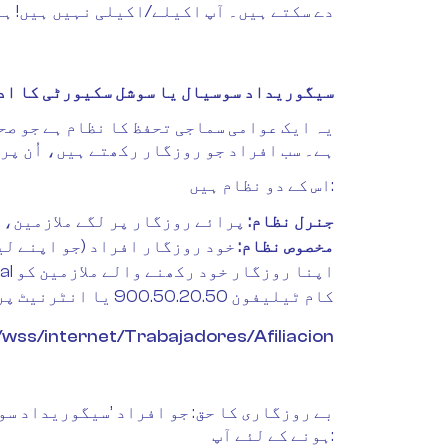
دے سکتے ہیں۔ آپ اکیلے/اکیلی نہیں ہیں! ہم
سیگوریداد سوسیال یا سوشل سکیورٹی کا اد
یہ ایک عوامی سماجی تحفظ کا نظام ہے جو ص
ہے۔ سب افراد جو روزگار رکھتے ہیں، اُن پر 
اس کے دو نظام ہیں:
جنرل نظام:
پرائے روزگار پر لگے ملازمین، ی
مخصوص نظام:
خود روزگار افراد (جو اپنے لی
کام ٹیلیفون 900.50.20.50 یا انٹرنیٹ پر کیا جاسکتا ہے۔
/wss/internet/Trabajadores/Afiliacion
بے روزگاری کا حق: جو افراد ’سیگوریداد سو
ہونے کے لئے آپ: