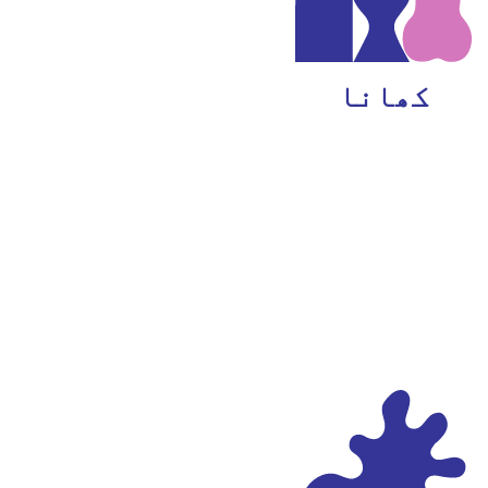
کھانا