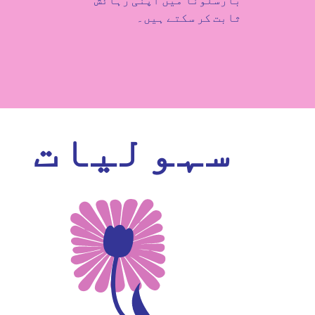
بارسلونا میں اپنی رہائش
ثابت کر سکتے ہیں۔
سہولیات