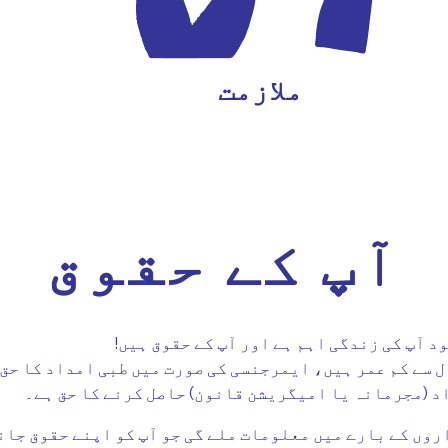
ملازمت
آپ کے حقوق
 آپ کی زندگی اہم ہے اور آپ کے حقوق ہیں!
و تعلیم حاصل کرنے کا حق ہے، اگر 18 سال سے کم عمر ہیں، ایمرجنسی کی صورت میں 
د (مجرمانہ یا امیگریشن قانون) حاصل کرنے کا حق ہے۔
اروں کے بارے میں معلومات ملے گی جو آپ کو اپنے حقوق جان