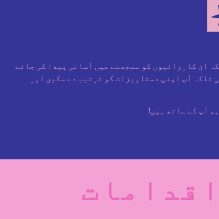
 کہ ان کاروائیوں کو سمجھنے میں آسانی پیدا کی جائے
گی تاکہ آپ اپنی دستاویزات کو ترتیب دے سکیں اور
م آپ کے ساتھ ہیں!
 اقدامات