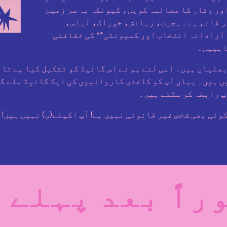
اور وقار کا مطالبہ کریں، کیونکہ یہ سر زمین
پر قائم ہے۔ ہجرت، رہائش، خوراک، لباس،
 آزادانہ انتخاب اور کمیونٹی** کی ثقافتی
اہییں۔
ھلیاں ہیں۔ اسی لئے ہم نے اس گائیڈ کو تشکیل کیا ہے تا
ہیں ہیں۔ یہاں آپ کو کاغذی کاروائیوں کی ایک گائیڈ ملے 
پ رابطہ کر سکتے ہیں۔
وئی بھی شخص غیر قانونی نہیں ہے! آپ اکیلے(ی) نہیں ہیں! ہ
راً بعد پہلے