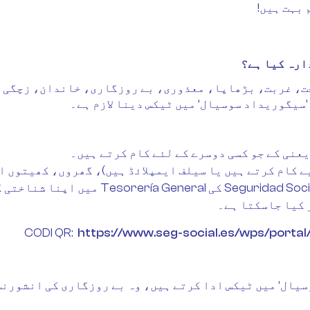
 بہت ہیں!
ارہ کیا ہے؟
حت، غربت، بڑھاپا، معذوری، بے روزگاری، خاندان، زچگی 
’سیگوریداد سوسیال‘ میں ٹیکس دینا لازم ہے۔
عنی کے جو کسی دوسرے کے لئے کام کرتے ہیں۔
ے کام کرتے ہیں یا سیلف ایمپلائڈ ہیں)، گھروں، کھیتوں ا
CODI QR:
https://www.seg-social.es/wps/portal
سیال‘ میں ٹیکس ادا کرتے ہیں، وہ بے روزگاری کی انشورنس