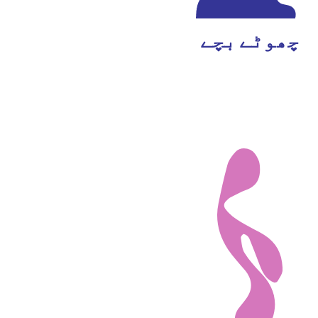
چھوٹے بچے