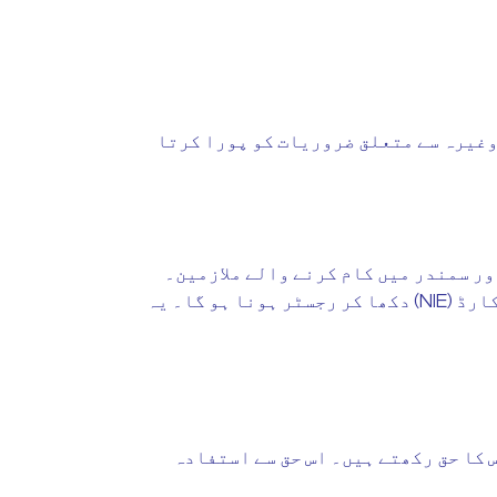
وغیرہ سے متعلق ضروریات کو پورا کرتا
ور سمندر میں کام کرنے والے ملازمین۔
اپنا روزگار خود رکھنے والے ملازمین کو Seguridad Social کی Tesorería General میں اپنا شناختی کارڈ (NIE) دکھا کر رجسٹر ہونا ہو گا۔ یہ
 کا حق رکھتے ہیں۔ اس حق سے استفادہ