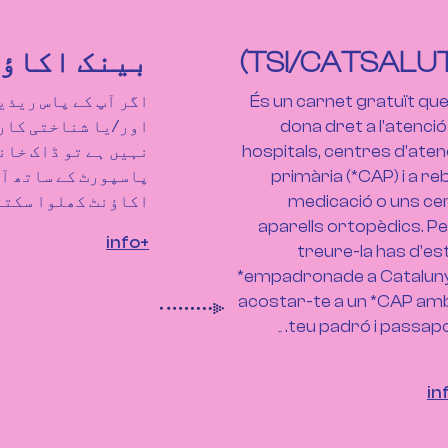
بینک اکاؤ
És un carnet gratuït que
اگر آپ کے پاس ریذی
dona dret a l'atenció
اور/یا شناختی کارڈ
hospitals, centres d'aten
نہیں ہے تو ڈاک خان
primària (*CAP) i a re
پاسپورٹ کے ساتھ آپ
medicació o uns ce
اکاؤنٹ کھلوا سکتے
aparells ortopèdics. Pe
+info
treure-la has d'es
*empadronade a Cataluny
acostar-te a un *CAP amb
teu padró i passap.۔