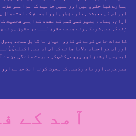
ہمارے کیا حقوق ہیں اور ہمیں چاہیے کہ ہم اپنی عزت 
اور اس کی معیشت ہمارے خِطوں اور اجسام کے استحصال 
آرام، پناہ، بغیر کسی قسم کے تشدد کے اپنی شخصیت کا
زندگی میں شریک ہونے جیسے حقوق بُنیادی حقوق ہونے چ
کاغذات حاصل کرنے کی کاروائیاں نا قابلِ سمجھ بھول ب
اور آپ کو احساس دلایا جائے کہ آپ اس میں اکیلے(ی) ن
ایسوسی ایشنز اور پروجیکٹس کی فہرست ملے گی جن سے آ
صبر کریں اور یاد رکھیں کہ ہجرت کرنا ایک حق ہے اور ک
آمد کے فو