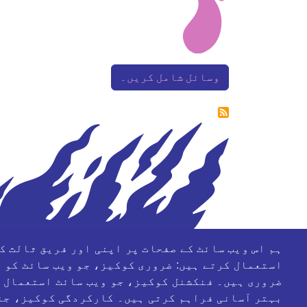
وسائل شامل کریں۔
ہم اس ویب سائٹ کے صفحات پر اپنی اور فریق ثالث ک
استعمال کرتے ہیں: ضروری کوکیز، جو ویب سائٹ کو 
معاون ادارے
ضروری ہیں۔ فنکشنل کوکیز، جو ویب سائٹ استعمال 
بہتر آسانی فراہم کرتی ہیں۔ کارکردگی کوکیز، جنہ