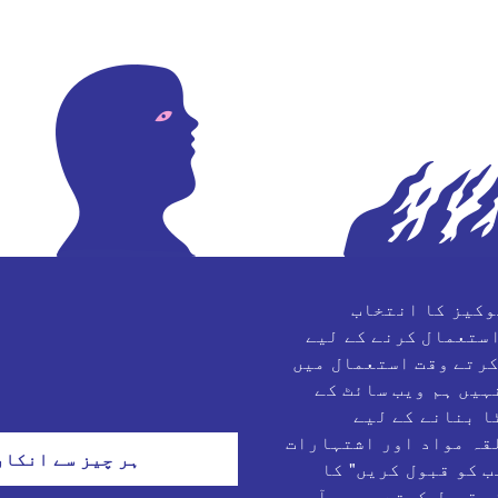
وکیز کا انتخاب
استعمال کرنے کے لیے
کرتے وقت استعمال میں
یں ہم ویب سائٹ کے
ا بنانے کے لیے
قہ مواد اور اشتہارات
ہر چیز سے انکار
ب کو قبول کریں" کا
و قبول کرتے ہیں۔ آپ