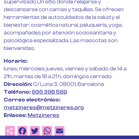
supervisado.Un sitio donde relajarse y
descansarse con camas y taquillas. Se ofrecen
herramientas de autocuidados de la salud y el
bienestar: cosmética natural, peluquería, yoga,
acompañades por atención sociosanitaria y
psicológica especializada. Las mascotas son
bienvenidas.
Horario
lunes, miércoles, jueves, viernes y sábado de 14 a
21h, martes de 18 a 21 h, domingos cerrado
Dirección
C/ Luna 3, 08001, Barcelona
Teléfono
936 398 589
Correo electrónico
metzineres@metzineres.org
Enlaces
Metzineres
Share
Facebook
Twitter
WhatsApp
Email