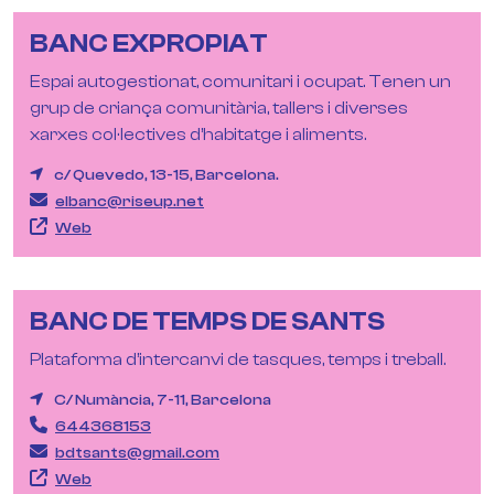
BANC EXPROPIAT
Espai autogestionat, comunitari i ocupat. Tenen un
grup de criança comunitària, tallers i diverses
xarxes col·lectives d’habitatge i aliments.
c/ Quevedo, 13-15, Barcelona.
elbanc@riseup.net
Web
BANC DE TEMPS DE SANTS
Plataforma d’intercanvi de tasques, temps i treball.
C/ Numància, 7-11, Barcelona
644368153
bdtsants@gmail.com
Web