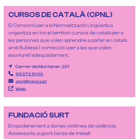
CURSOS DE CATALÀ (CPNL)
El Consorci per a la Normalització Lingüística
organitza en tot el territori cursos de català per a
les persones que volen aprendre a parlar en català
amb fluïdesa i correcció i per a les que volen
escriure’l adequadament.
Carrer de Muntaner, 221
93 272 31 00
cpnl@cpnl.cat
Web
FUNDACIÓ SURT
Empoderament a dones víctimes de violència.
Assessoria, suport, borsa de treball