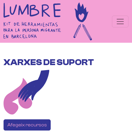
Vés al contingut
XARXES DE SUPORT
Afegeix recursos