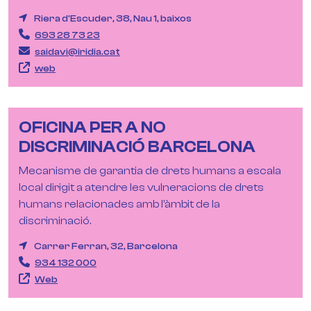
Riera d'Escuder, 38, Nau 1, baixos
693 28 73 23
saidavi@iridia.cat
web
OFICINA PER A NO
DISCRIMINACIÓ BARCELONA
Mecanisme de garantia de drets humans a escala
local dirigit a atendre les vulneracions de drets
humans relacionades amb l’àmbit de la
discriminació.
Carrer Ferran, 32, Barcelona
934 132 000
Web