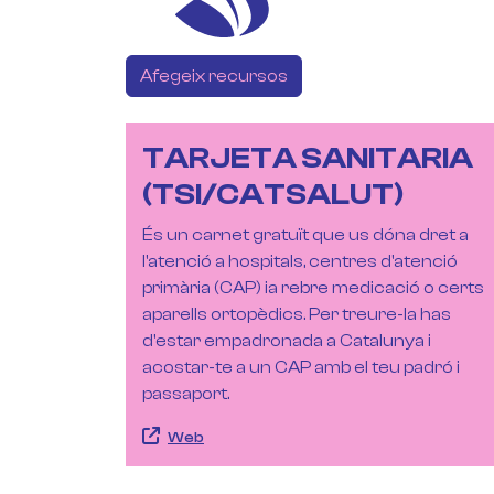
Afegeix recursos
TARJETA SANITARIA
(TSI/CATSALUT)
És un carnet gratuït que us dóna dret a
l'atenció a hospitals, centres d'atenció
primària (CAP) ia rebre medicació o certs
aparells ortopèdics. Per treure-la has
d'estar empadronada a Catalunya i
acostar-te a un CAP amb el teu padró i
passaport.
Web