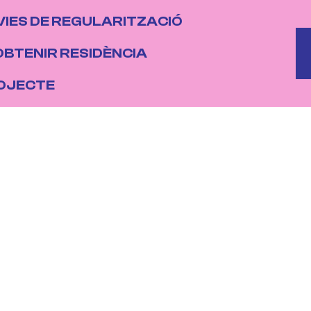
IÓ PRINCIPAL
VIES DE REGULARITZACIÓ
B
OBTENIR RESIDÈNCIA
ROJECTE