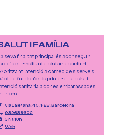
SALUT I FAMÍLIA
La seva finalitat principal és aconseguir
l’accés normalitzat al sistema sanitari
prioritzant l’atenció a càrrec dels serveis
públics d’assistència primària de salut i
l’atenció sanitària a dones embarassades i
menors.
Via Laietana, 40, 1-2B, Barcelona
932683600
9h a 13h
Web