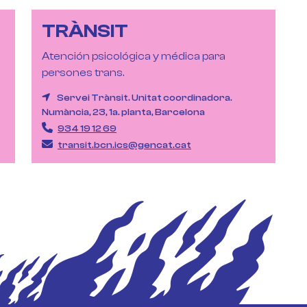
TRÀNSIT
Atención psicológica y médica para
persones trans.
Servei Trànsit. Unitat coordinadora.
Numància, 23, 1a. planta, Barcelona
934 19 12 69
transit.bcn.ics@gencat.cat