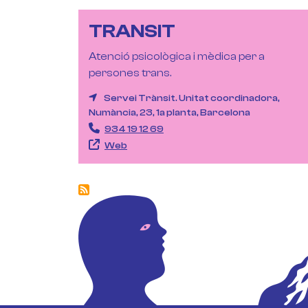
TRANSIT
Atenció psicològica i mèdica per a
persones trans.
Servei Trànsit. Unitat coordinadora,
Numància, 23, 1a planta, Barcelona
934 19 12 69
Web