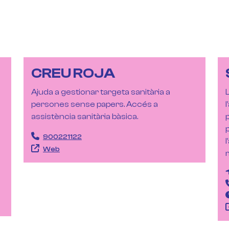
CREU ROJA
Ajuda a gestionar targeta sanitària a
persones sense papers. Accés a
assistència sanitària bàsica.
900221122
Web