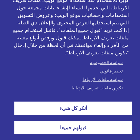
الارتباط، التي تخدمها النساء لإنشاء بيانات مجمعة حول
بالتعاون و بدعم من
استخدامات وإحصائيات موقع الويب؛ وعروض التسويق
التي يتم استخدامها لعرض المحتوى والإعلان ذي الصلة.
إذا كنت تريد "قبول جميع الملفات"، فاقبل استخدام جميع
ملفات تعريف الارتباط. يمكنك قبول ورفض أنواع معينة
من الأفراد وإلغاء موافقتك في أي لحظة من خلال إدخال
"تكوين ملفات تعريف الارتباط".
سياسة الخصوصية
تحذير قانوني
سياسة ملفات الارتباط
تكوين ملفات تعريف الارتباط
PE
Política de cookies
Avís legal
أنكر كل شيء
Política de privacitat
تسجيل الدخول
أضف الموارد
قبولهم جميعا