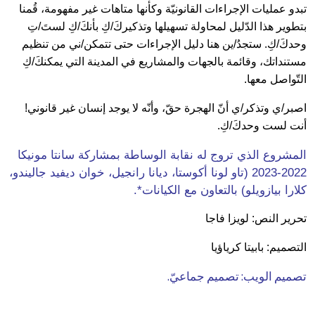
تبدو عمليات الإجراءات القانونيّة وكأنها متاهات غير مفهومة، قُمنا
بتطوير هذا الدّليل لمحاولة تسهيلها وتذكيركَ/كِ بأنكَ/كِ لستَ/تِ
وحدكَ/كِ. ستجدُ/ين هنا دليل الإجراءات حتى تتمكن/ني من تنظيم
مستنداتك، وقائمة بالجهات والمشاريع في المدينة التي يمكنكَ/كِ
التّواصل معها.
اصبر/ي وتذكر/ي أنّ الهجرة حقّ، وأنّه لا يوجد إنسان غير قانوني!
أنت لست وحدكَ/كِ.
المشروع الذي تروج له نقابة الوساطة بمشاركة سانتا مونيكا
2022-2023 (تاو لونا أكوستا، ديانا رانجيل، خوان ديفيد جاليندو،
كلارا بيازويلو) بالتعاون مع الكيانات*.
تحرير النص: لويزا فاجا
التصميم: بابيتا كرياؤيا
تصميم الويب: تصميم جماعيّ.