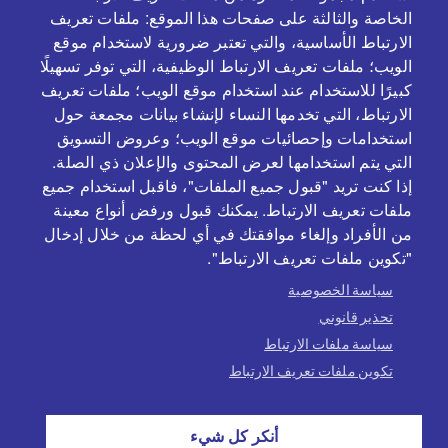
الخاصة والثالثة على صفحات هذا الموقع: ملفات تعريف
الارتباط الأساسية، والتي تعتبر ضرورية لاستخدام موقع
الويب؛ ملفات تعريف الارتباط الوظيفية، التي توفر تسهيلًا
كبيرًا للاستخدام عند استخدام موقع الويب؛ ملفات تعريف
الارتباط، التي تخدمها النساء لإنشاء بيانات مجمعة حول
بالتعاون و بدعم من
استخدامات وإحصائيات موقع الويب؛ وعروض التسويق
التي يتم استخدامها لعرض المحتوى والإعلان ذي الصلة.
إذا كنت تريد "قبول جميع الملفات"، فاقبل استخدام جميع
ملفات تعريف الارتباط. يمكنك قبول ورفض أنواع معينة
من الأفراد وإلغاء موافقتك في أي لحظة من خلال إدخال
"تكوين ملفات تعريف الارتباط".
سياسة الخصوصية
تحذير قانوني
سياسة ملفات الارتباط
تكوين ملفات تعريف الارتباط
PE
Política de cookies
Avís legal
أنكر كل شيء
Política de privacitat
تسجيل الدخول