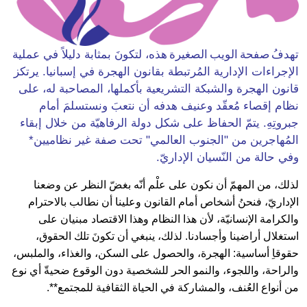
، لتكونَ بمثابة دليلاً في عملية
تهدفُ صفحة الويب الصغيرة هذه
الإجراءات الإدارية المُرتبطة بقانون الهجرة في إسبانيا. يرتكز
قانون الهجرة والشبكة التشريعية بأكملها، المصاحبة له، على
نظام إقصاء مُعقّد وعنيف هدفه أن نتعبَ ونستسلمَ أمام
جبروتِهِ. يتمّ الحفاظ على شكل دولة الرفاهيّة من خلال إبقاء
المُهاجرين من "الجنوب العالمي" تحت صفة غير نظاميين*
وفي حالة من النّسيان الإداريّ.
لذلك، من المهمّ أن نكون على علْم أنّه بغضّ النظر عن وضعنا
الإداريّ، فنحنُ أشخاص أمام القانون وعلينا أن نطالب بالاحترام
والكرامة الإنسانيّة، لأن هذا النظام وهذا الاقتصاد مبنيان على
استغلال أراضينا وأجسادنا. لذلك، ينبغي أن تكونَ تلك الحقوق،
حقوقاِ أساسية: الهجرة، والحصول على السكن، والغذاء، والملبس،
والراحة، واللجوء، والنمو الحر للشخصية دون الوقوع ضحيةّ أي نوع
من أنواع العُنف، والمشاركة في الحياة الثقافية للمجتمع**.