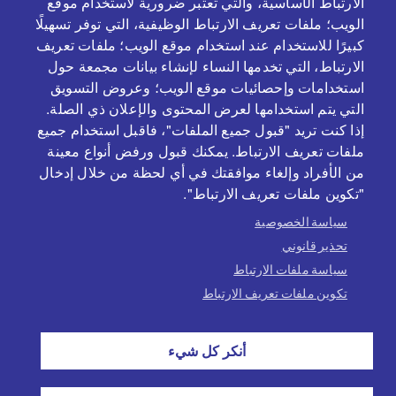
الارتباط الأساسية، والتي تعتبر ضرورية لاستخدام موقع
الويب؛ ملفات تعريف الارتباط الوظيفية، التي توفر تسهيلًا
كبيرًا للاستخدام عند استخدام موقع الويب؛ ملفات تعريف
الارتباط، التي تخدمها النساء لإنشاء بيانات مجمعة حول
بالتعاون و بدعم من
استخدامات وإحصائيات موقع الويب؛ وعروض التسويق
التي يتم استخدامها لعرض المحتوى والإعلان ذي الصلة.
إذا كنت تريد "قبول جميع الملفات"، فاقبل استخدام جميع
ملفات تعريف الارتباط. يمكنك قبول ورفض أنواع معينة
من الأفراد وإلغاء موافقتك في أي لحظة من خلال إدخال
"تكوين ملفات تعريف الارتباط".
سياسة الخصوصية
تحذير قانوني
سياسة ملفات الارتباط
تكوين ملفات تعريف الارتباط
PE
Política de cookies
Avís legal
أنكر كل شيء
Política de privacitat
تسجيل الدخول
أضف الموارد