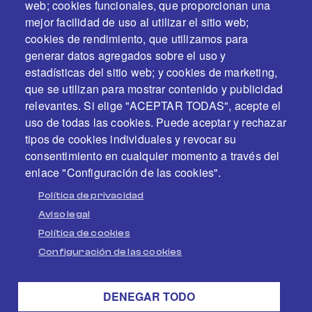
web; cookies funcionales, que proporcionan una
mejor facilidad de uso al utilizar el sitio web;
cookies de rendimiento, que utilizamos para
generar datos agregados sobre el uso y
estadísticas del sitio web; y cookies de marketing,
En colaboración y con el apoyo de
que se utilizan para mostrar contenido y publicidad
relevantes. Si elige "ACEPTAR TODAS", acepte el
uso de todas las cookies. Puede aceptar y rechazar
tipos de cookies individuales y revocar su
consentimiento en cualquier momento a través del
enlace "Configuración de las cookies".
Política de privacidad
Aviso legal
Política de cookies
Configuración de las cookies
PEU
Avís legal
Política de cookies
DENEGAR TODO
Política de privacitat
Accede