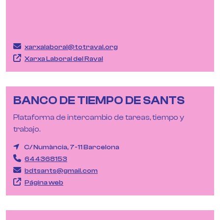
xarxalaboral@totraval.org
Xarxa Laboral del Raval
BANCO DE TIEMPO DE SANTS
Plataforma de intercambio de tareas, tiempo y
trabajo.
C/ Numància, 7-11 Barcelona
644368153
bdtsants@gmail.com
Página web