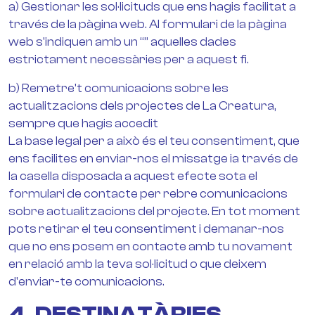
a) Gestionar les sol·licituds que ens hagis facilitat a
través de la pàgina web. Al formulari de la pàgina
web s'indiquen amb un “” aquelles dades
estrictament necessàries per a aquest fi.
b) Remetre't comunicacions sobre les
actualitzacions dels projectes de La Creatura,
sempre que hagis accedit
La base legal per a això és el teu consentiment, que
ens facilites en enviar-nos el missatge ia través de
la casella disposada a aquest efecte sota el
formulari de contacte per rebre comunicacions
sobre actualitzacions del projecte. En tot moment
pots retirar el teu consentiment i demanar-nos
que no ens posem en contacte amb tu novament
en relació amb la teva sol·licitud o que deixem
d'enviar-te comunicacions.
4. DESTINATÀRIES