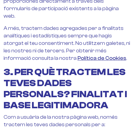
proporciones directament a través dels
formularis de participació existents a la pàgina
web.
A més, tractem dades agregades per a finalitats
analítiques i estadístiques sempre que hagis
atorgat el teu consentiment. No utilitzem galetes, ni
les nostres ni de tercers. Per obtenir més
informació consulta la nostra
Política de Cookies
.
3. PER QUÈ TRACTEM LES
TEVES DADES
PERSONALS? FINALITAT I
BASE LEGITIMADORA
Com a usuària de la nostra pàgina web, només
tractem les teves dades personals per a: