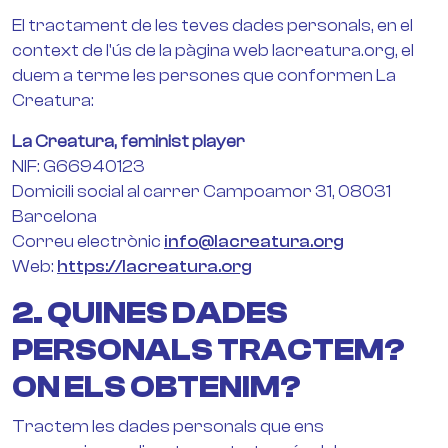
El tractament de les teves dades personals, en el
context de l'ús de la pàgina web lacreatura.org, el
duem a terme les persones que conformen La
Creatura:
La Creatura, feminist player
NIF: G66940123
Domicili social al carrer Campoamor 31, 08031
Barcelona
Correu electrònic
info@lacreatura.org
Web:
https://lacreatura.org
2. QUINES DADES
PERSONALS TRACTEM?
ON ELS OBTENIM?
Tractem les dades personals que ens