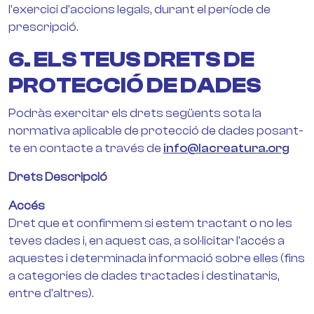
l'exercici d'accions legals, durant el període de
prescripció.
6. ELS TEUS DRETS DE
PROTECCIÓ DE DADES
Podràs exercitar els drets següents sota la
normativa aplicable de protecció de dades posant-
te en contacte a través de
info@lacreatura.org
Drets Descripció
Accés
Dret que et confirmem si estem tractant o no les
teves dades i, en aquest cas, a sol·licitar l'accés a
aquestes i determinada informació sobre elles (fins
a categories de dades tractades i destinataris,
entre d'altres).