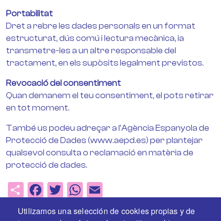
Portabilitat
Dret a rebre les dades personals en un format
estructurat, dús comú i lectura mecànica, ia
transmetre-les a un altre responsable del
tractament, en els supòsits legalment previstos.
Revocació del consentiment
Quan demanem el teu consentiment, el pots retirar
en tot moment.
També us podeu adreçar a l'Agència Espanyola de
Protecció de Dades (www.aepd.es) per plantejar
qualsevol consulta o reclamació en matèria de
protecció de dades.
Share
Facebook
Twitter
WhatsApp
Email
Utilizamos una selección de cookies propias y de