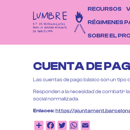
Pasar al contenido principal
NAVEGAC
RECURSOS
V
RÉGIMENES P
SOBRE EL PR
CUENTA DE PAG
Las cuentas de pago básico son un tipo d
Responden a la necesidad de combatir la
social normalizada.
Enlaces
https://ajuntament.barcelon
Share
Facebook
Twitter
WhatsApp
Email