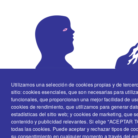
Utilizamos una selección de cookies propias y de tercer
En colaboración y con el apoyo de
sitio: cookies esenciales, que son necesarias para utiliza
funcionales, que proporcionan una mejor facilidad de uso a
cookies de rendimiento, que utilizamos para generar dat
estadísticas del sitio web; y cookies de marketing, que se
contenido y publicidad relevantes. Si elige "ACEPTAR 
todas las cookies. Puede aceptar y rechazar tipos de coo
su consentimiento en cualquier momento a través del en