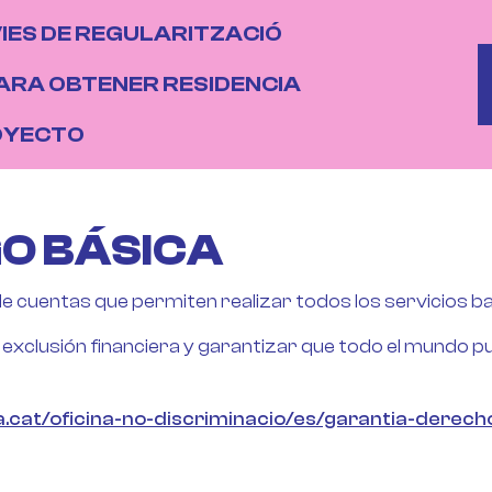
IÓ PRINCIPAL
IES DE REGULARITZACIÓ
B
ARA OBTENER RESIDENCIA
OYECTO
O BÁSICA
e cuentas que permiten realizar todos los servicios b
 exclusión financiera y garantizar que todo el mundo p
a.cat/oficina-no-discriminacio/es/garantia-derech