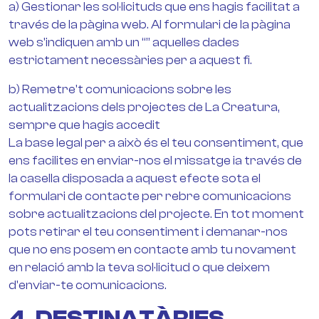
a) Gestionar les sol·licituds que ens hagis facilitat a
través de la pàgina web. Al formulari de la pàgina
web s'indiquen amb un “” aquelles dades
estrictament necessàries per a aquest fi.
b) Remetre't comunicacions sobre les
actualitzacions dels projectes de La Creatura,
sempre que hagis accedit
La base legal per a això és el teu consentiment, que
ens facilites en enviar-nos el missatge ia través de
la casella disposada a aquest efecte sota el
formulari de contacte per rebre comunicacions
sobre actualitzacions del projecte. En tot moment
pots retirar el teu consentiment i demanar-nos
que no ens posem en contacte amb tu novament
en relació amb la teva sol·licitud o que deixem
d'enviar-te comunicacions.
4. DESTINATÀRIES