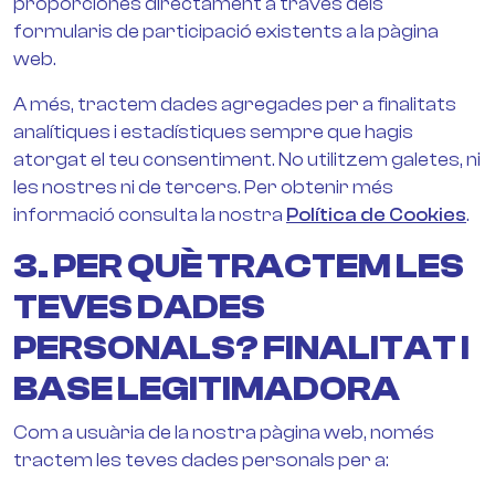
proporciones directament a través dels
formularis de participació existents a la pàgina
web.
A més, tractem dades agregades per a finalitats
analítiques i estadístiques sempre que hagis
atorgat el teu consentiment. No utilitzem galetes, ni
les nostres ni de tercers. Per obtenir més
informació consulta la nostra
Política de Cookies
.
3. PER QUÈ TRACTEM LES
TEVES DADES
PERSONALS? FINALITAT I
BASE LEGITIMADORA
Com a usuària de la nostra pàgina web, només
tractem les teves dades personals per a: