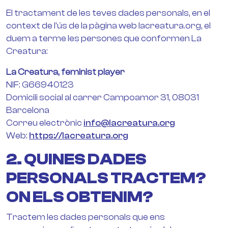
El tractament de les teves dades personals, en el
context de l'ús de la pàgina web lacreatura.org, el
duem a terme les persones que conformen La
Creatura:
La Creatura, feminist player
NIF: G66940123
Domicili social al carrer Campoamor 31, 08031
Barcelona
Correu electrònic
info@lacreatura.org
Web:
https://lacreatura.org
2. QUINES DADES
PERSONALS TRACTEM?
ON ELS OBTENIM?
Tractem les dades personals que ens