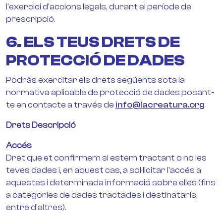
l'exercici d'accions legals, durant el període de
prescripció.
6. ELS TEUS DRETS DE
PROTECCIÓ DE DADES
Podràs exercitar els drets següents sota la
normativa aplicable de protecció de dades posant-
te en contacte a través de
info@lacreatura.org
Drets Descripció
Accés
Dret que et confirmem si estem tractant o no les
teves dades i, en aquest cas, a sol·licitar l'accés a
aquestes i determinada informació sobre elles (fins
a categories de dades tractades i destinataris,
entre d'altres).