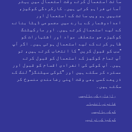
سائٹ استعمال کرتے وقت استعمال میں بہتر
آسانی فراہم کرتی ہیں۔ کارکردگی کوکیز،
جنہیں ہم ویب سائٹ کے استعمال اور
اعدادوشمار کے بارے میں مجموعی ڈیٹا بنانے
کے لیے استعمال کرتے ہیں۔ اور مارکیٹنگ
کوکیز، جو متعلقہ مواد اور اشتہارات کو
ظاہر کرنے کے لیے استعمال ہوتی ہیں۔ اگر آپ
معاون ادارے
"سب کو قبول کریں" کا انتخاب کرتے ہیں، تو
آپ تمام کوکیز کے استعمال کو قبول کرتے
ہیں۔ آپ کوکی کی انفرادی اقسام کو قبول اور
مسترد کر سکتے ہیں اور "کوکی سیٹنگز" لنک ​​کے
ذریعے کسی بھی وقت اپنی رضامندی منسوخ کر
سکتے ہیں۔
رازداری کی پالیسی
قانونی انتباہ
کوکی پالیسی
کوکیز کی ترتیب