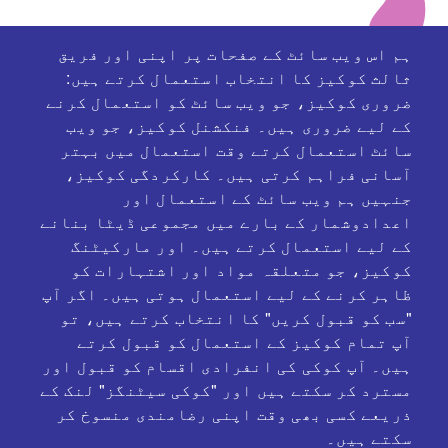
ہم اس ویب سائٹ کے صفحات پر اپنی اور فریق
ثالث کوکیز کا انتخاب استعمال کرتے ہیں:
وسائل شامل کریں۔
ضروری کوکیز، جو ویب سائٹ کو استعمال کرنے
کے لیے ضروری ہیں۔ فنکشنل کوکیز، جو ویب
سائٹ استعمال کرتے وقت استعمال میں بہتر
آسانی فراہم کرتی ہیں۔ کارکردگی کوکیز،
جنہیں ہم ویب سائٹ کے استعمال اور
اعدادوشمار کے بارے میں مجموعی ڈیٹا بنانے
کے لیے استعمال کرتے ہیں۔ اور مارکیٹنگ
کوکیز، جو متعلقہ مواد اور اشتہارات کو
ظاہر کرنے کے لیے استعمال ہوتی ہیں۔ اگر آپ
معاون ادارے
"سب کو قبول کریں" کا انتخاب کرتے ہیں، تو
آپ تمام کوکیز کے استعمال کو قبول کرتے
ہیں۔ آپ کوکی کی انفرادی اقسام کو قبول اور
مسترد کر سکتے ہیں اور "کوکی سیٹنگز" لنک ​​کے
ذریعے کسی بھی وقت اپنی رضامندی منسوخ کر
سکتے ہیں۔