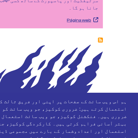
سرٹیفکیٹ اور پاسپورٹ کے ساتھ کسی P
جانا ہو گا۔
Página web
ہم اس ویب سائٹ کے صفحات پر اپنی اور فریق ثالث ک
استعمال کرتے ہیں: ضروری کوکیز، جو ویب سائٹ کو 
معاون ادارے
ضروری ہیں۔ فنکشنل کوکیز، جو ویب سائٹ استعمال 
بہتر آسانی فراہم کرتی ہیں۔ کارکردگی کوکیز، جنہ
استعمال اور اعدادوشمار کے بارے میں مجموعی ڈیٹ