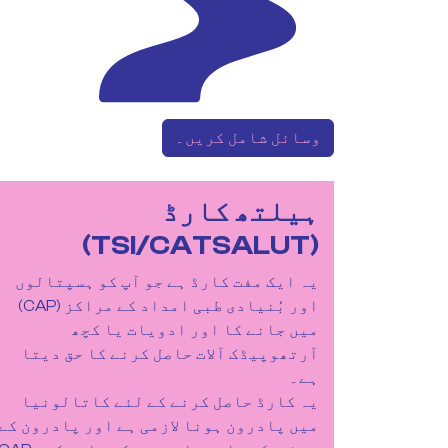
وسائل شامل کریں۔
ہیلتھ کارڈ
(TSI/CATSALUT)
یہ ایک مفت کارڈ ہے جو آپ کو ہسپتالوں
اور بُنیادی طبی امداد کے مراکز (CAP)
میں جانے کا اور ادویات یا کچھ
آرتھوپیڈک آلات حاصل کرنے کا حق دیتا
ہے۔
یہ کارڈ حاصل کرنے کے لئے کاتالونیا
میں پادرون ہونا لازمی ہے اور پادرون کے